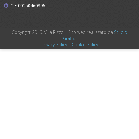
C.F 00250460896
Copyright 2016. Villa Rizzo | Sito web realizzato da
Studio
Graffiti
Privacy Policy
|
Cookie Policy